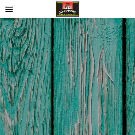
Pradžios puslapis
Konkursai
Tinklaraštis
Naujienlaiškis
Search
GYVENKITE SVEIKIAU!