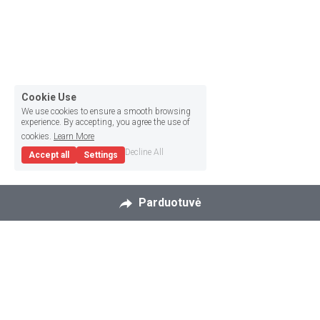
Cookie Use
We use cookies to ensure a smooth browsing
experience. By accepting, you agree the use of
cookies.
Learn More
Decline All
Accept all
Settings
Parduotuvė
Pasaulinis tinklaraštis
Gourmante