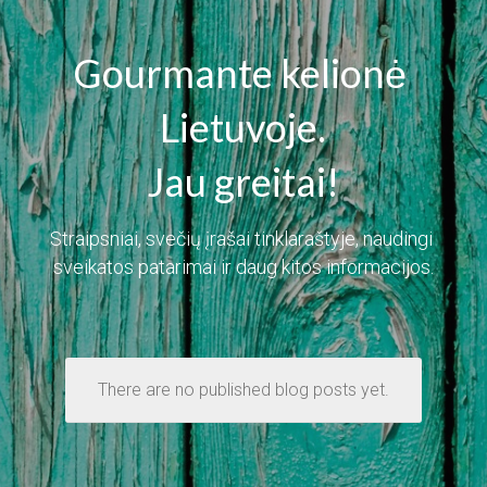
Gourmante kelionė 
Lietuvoje.
Jau greitai!
Straipsniai, svečių įrašai tinklaraštyje, naudingi 
sveikatos patarimai ir daug kitos informacijos.
There are no published blog posts yet.