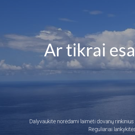
Ar tikrai es
Dalyvaukite norėdami laimėti dovanų rinkinius 
Reguliariai lankykit