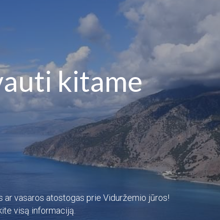
auti kitame 
s ar vasaros atostogas prie Viduržemio jūros! 
ite visą informaciją.