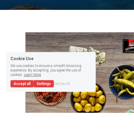
Cookie Use
We use cookies to ensure a smooth browsing
experience. By accepting, you agree the use of
cookies.
Learn More
Accept all
Settings
Decline All